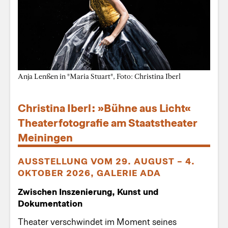
Anja Lenßen in "Maria Stuart", Foto: Christina Iberl
Christina Iberl: »Bühne aus Licht«
Theaterfotografie am Staatstheater
Meiningen
AUSSTELLUNG VOM 29. AUGUST – 4.
OKTOBER 2026, GALERIE ADA
Zwischen Inszenierung, Kunst und
Dokumentation
Theater verschwindet im Moment seines