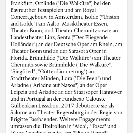
Frankfurt, Ortlinde ("Die Walküre") bei den
Bayreuther Festspielen und am Royal
Concertgebouw in Amsterdam, Isolde ("Tristan
and Isolde") am Aalto-Musiktheater Essen,
Theater Bonn, und Theater Chemnitz sowie am
Landestheater Linz, Senta ("Der Fliegende
Holländer") an der Deutsche Oper am Rhein, am
Theater Bonn und an der Sarasota Oper in
Florida, Brünnhilde ("Die Walküre") am Theater
Chemnitz sowie Brünnhilde ("Die Walküre",
"Siegfried", "Götterdämmerung") am
Stadttheater Minden, Lora ("Die Feen") und
Ariadne ("Ariadne auf Naxos") an der Oper
Leipzig und Ariadne an der Staatsoper Hannover
und in Portugal an der Fundação Calouste
Gulbenkian Lissabon. 2017 debütierte sie als
Salome am Theater Regensburg in der Regie von
Brigitte Fassbaender. Weitere Engagements
umfassen die Titelrollen in "Aida", "Tosca" und
"Suor Angelica" sowie Lisa ("Pique Dame"),