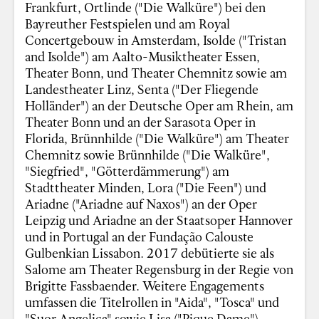
Frankfurt, Ortlinde ("Die Walküre") bei den
Bayreuther Festspielen und am Royal
Concertgebouw in Amsterdam, Isolde ("Tristan
and Isolde") am Aalto-Musiktheater Essen,
Theater Bonn, und Theater Chemnitz sowie am
Landestheater Linz, Senta ("Der Fliegende
Holländer") an der Deutsche Oper am Rhein, am
Theater Bonn und an der Sarasota Oper in
Florida, Brünnhilde ("Die Walküre") am Theater
Chemnitz sowie Brünnhilde ("Die Walküre",
"Siegfried", "Götterdämmerung") am
Stadttheater Minden, Lora ("Die Feen") und
Ariadne ("Ariadne auf Naxos") an der Oper
Leipzig und Ariadne an der Staatsoper Hannover
und in Portugal an der Fundação Calouste
Gulbenkian Lissabon. 2017 debütierte sie als
Salome am Theater Regensburg in der Regie von
Brigitte Fassbaender. Weitere Engagements
umfassen die Titelrollen in "Aida", "Tosca" und
"Suor Angelica" sowie Lisa ("Pique Dame"),