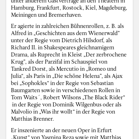
unter anderem Gastverträge an den Theatern in
Hamburg, Frankfurt, Rostock, Kiel, Magdeburg,
Meiningen und Bremerhaven.
Er agierte in zahlreichen Bühnenrollen, z. B. als
Alfred in „Geschichten aus dem Wienerwald”
unter der Regie vom Dietrich Hilsdorf, als
Richard II. in Shakespeares gleichnamigem
Drama, als Ruprecht in Kleist „Der zerbrochene
Krug”, als der Parzifal im Schauspiel von
Tankred Dorst, als Mercutio in „Romeo und
Julia“, als Paris in „Die schöne Helena”, als Ajax
bei „Sophokles“ in der Regie von Sebastian
Baumgarten sowie in verschiedenen Rollen in
Tom Waits´, Robert Wilsons „The Black Rider“
in der Regie von Dominik Wilgenbus oder als
Malvolio in „Was ihr wollt“ in der Regie von
Matthias Brenner.
Er inszenierte an der neuen Oper in Erfurt
„Kunst“ von Yasmina Reza sowie mit Matthias