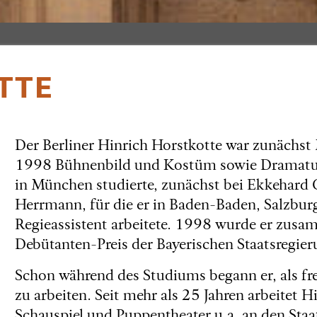
TTE
Der Berliner Hinrich Horstkotte war zunächst 
1998 Bühnenbild und Kostüm sowie Dramatur
in München studierte, zunächst bei Ekkehard 
Herrmann, für die er in Baden-Baden, Salzbu
Regieassistent arbeitete. 1998 wurde er zu
Debütanten-Preis der Bayerischen Staatsregier
Schon während des Studiums begann er, als fr
zu arbeiten. Seit mehr als 25 Jahren arbeitet H
Schauspiel und Puppentheater u.a. an den Sta