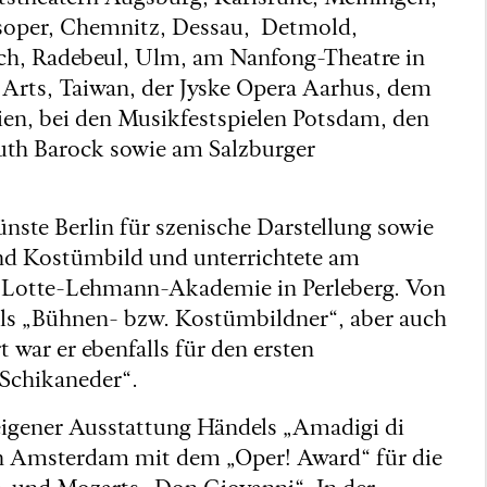
tsoper, Chemnitz, Dessau, Detmold,
h, Radebeul, Ulm, am Nanfong-Theatre in
 Arts, Taiwan, der Jyske Opera Aarhus, dem
en, bei den Musikfestspielen Potsdam, den
uth Barock sowie am Salzburger
ünste Berlin für szenische Darstellung sowie
und Kostümbild und unterrichtete am
er Lotte-Lehmann-Akademie in Perleberg. Von
als „Bühnen- bzw. Kostümbildner“, aber auch
 war er ebenfalls für den ersten
 Schikaneder“.
 eigener Ausstattung Händels „Amadigi di
 in Amsterdam mit dem „Oper! Award“ für die
 und Mozarts „Don Giovanni“. In der