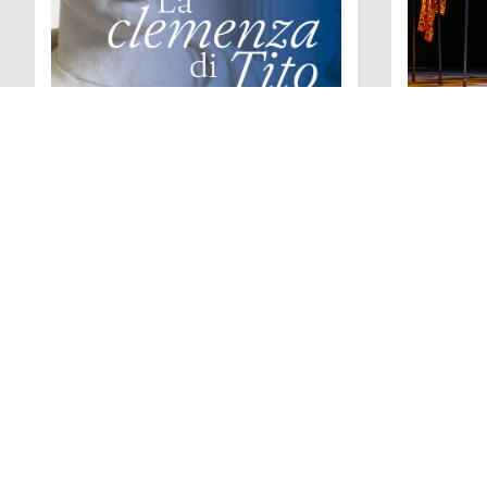
Regie, Bühne, Kostüme
Regie, B
LA CLEMENZA DI
OTEL
TITO
Oper in v
Verdi
Opera seria in drei Akten von
Dichtung 
Wolfgang Amadeus Mozart
William 
Libretto nach Pietro Metastasio von
Caterino Mazzolà