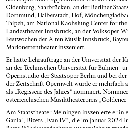
Oldenburg, Saarbrücken, an der Berliner Staa
Dortmund, Halberstadt, Hof, Mönchengladbac
Taipeh, am National Kaohsiung Center for the
Landestheater Innsbruck, an der Volksoper Wi
Festwochen der Alten Musik Innsbruck, Bayre
Marionettentheater inszeniert.
Er hatte Lehraufträge an der Universität der K
an der Technischen Universität für Bühnen- 
Opernstudio der Staatsoper Berlin und bei d
der Zeitschrift Opernwelt wurde er mehrfach 
als „Regisseur des Jahres“ nominiert. Nominiert
österreichischen Musiktheaterpreis „Goldener
Am Staatstheater Meiningen inszenierte er in
Gaula“, Bizets „Ivan IV“, die im Januar 2024
Beste Wiederentdeckung ausgezeichnet wurde,