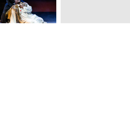
ühne, Kostüme
LO
ier Akten von Giuseppe
von Arrigo Boito nach
Shakespeare