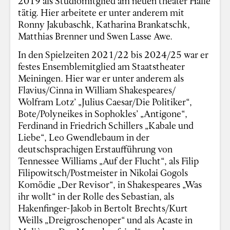
2019 als Studiomitglied am neuen theater Halle
tätig. Hier arbeitete er unter anderem mit
Ronny Jakubaschk, Katharina Brankatschk,
Matthias Brenner und Swen Lasse Awe.
In den Spielzeiten 2021/22 bis 2024/25 war er
festes Ensemblemitglied am Staatstheater
Meiningen. Hier war er unter anderem als
Flavius/Cinna in William Shakespeares/
Wolfram Lotz’ „Julius Caesar/Die Politiker“,
Bote/Polyneikes in Sophokles’ „Antigone“,
Ferdinand in Friedrich Schillers „Kabale und
Liebe“, Leo Gwendlebaum in der
deutschsprachigen Erstaufführung von
Tennessee Williams „Auf der Flucht“, als Filip
Filipowitsch/Postmeister in Nikolai Gogols
Komödie „Der Revisor“, in Shakespeares „Was
ihr wollt“ in der Rolle des Sebastian, als
Hakenfinger-Jakob in Bertolt Brechts/Kurt
Weills „Dreigroschenoper“ und als Acaste in