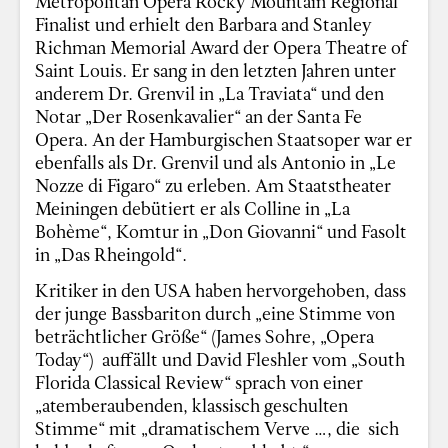
Metropolitan Opera Rocky Mountain Regional
Finalist und erhielt den Barbara and Stanley
Richman Memorial Award der Opera Theatre of
Saint Louis. Er sang in den letzten Jahren unter
anderem Dr. Grenvil in „La Traviata“ und den
Notar „Der Rosenkavalier“ an der Santa Fe
Opera. An der Hamburgischen Staatsoper war er
ebenfalls als Dr. Grenvil und als Antonio in „Le
Nozze di Figaro“ zu erleben. Am Staatstheater
Meiningen debütiert er als Colline in „La
Bohème“, Komtur in „Don Giovanni“ und Fasolt
in „Das Rheingold“.
Kritiker in den USA haben hervorgehoben, dass
der junge Bassbariton durch „eine Stimme von
beträchtlicher Größe“ (James Sohre, „Opera
Today“) auffällt und David Fleshler vom „South
Florida Classical Review“ sprach von einer
„atemberaubenden, klassisch geschulten
Stimme“ mit „dramatischem Verve …, die sich