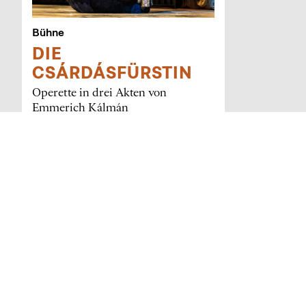
Bühne
DIE
CSÁRDÁSFÜRSTIN
Operette in drei Akten von
Emmerich Kálmán
Text von Leo Stein und Bela Jenbach