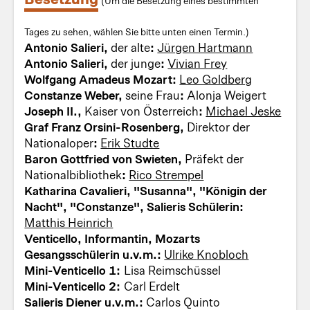
(Um die Besetzung eines bestimmten
Tages zu sehen, wählen Sie bitte unten einen Termin.)
Antonio Salieri,
der alte
:
Jürgen Hartmann
Antonio Salieri,
der junge
:
Vivian Frey
Wolfgang Amadeus Mozart:
Leo Goldberg
Constanze Weber,
seine Frau
:
Alonja Weigert
Joseph II.,
Kaiser von Österreich
:
Michael Jeske
Graf Franz Orsini-Rosenberg,
Direktor der
Nationaloper
:
Erik Studte
Baron Gottfried von Swieten,
Präfekt der
Nationalbibliothek
:
Rico Strempel
Katharina Cavalieri, "Susanna", "Königin der
Nacht", "Constanze", Salieris Schülerin:
Matthis Heinrich
Venticello, Informantin, Mozarts
Gesangsschülerin u.v.m.:
Ulrike Knobloch
Mini-Venticello 1:
Lisa Reimschüssel
Mini-Venticello 2:
Carl Erdelt
Salieris Diener u.v.m.:
Carlos Quinto