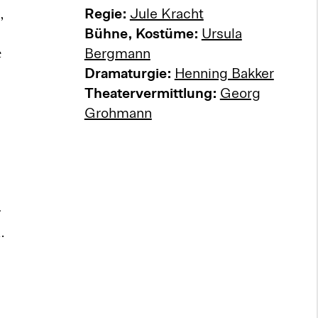
,
Regie:
Jule Kracht
Bühne, Kostüme:
Ursula
e
Bergmann
Dramaturgie:
Henning Bakker
Theatervermittlung:
Georg
Grohmann
r
.