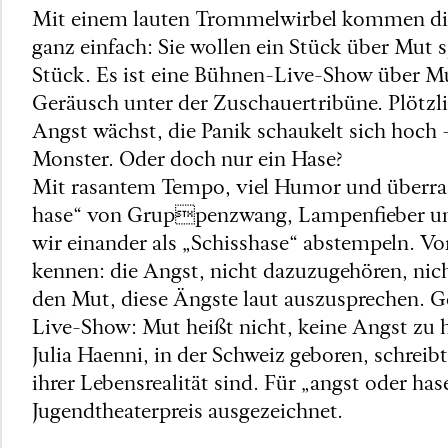
Mit einem lauten Trommelwirbel kommen die 
ganz einfach: Sie wollen ein Stück über Mut s
Stück. Es ist eine Bühnen-Live-Show über Mu
Geräusch unter der Zuschauertribüne. Plötzl
Angst wächst, die Panik schaukelt sich hoch –
Monster. Oder doch nur ein Hase?
Mit rasantem Tempo, viel Humor und überr
hase“ von Gruppenzwang, Lampenfieber und
wir einander als „Schisshase“ abstempeln. Vor
kennen: die Angst, nicht dazuzugehören, nic
den Mut, diese Ängste laut auszusprechen. Ge
Live-Show: Mut heißt nicht, keine Angst zu h
Julia Haenni, in der Schweiz geboren, schrei
ihrer Lebensrealität sind. Für „angst oder 
Jugendtheaterpreis ausgezeichnet.