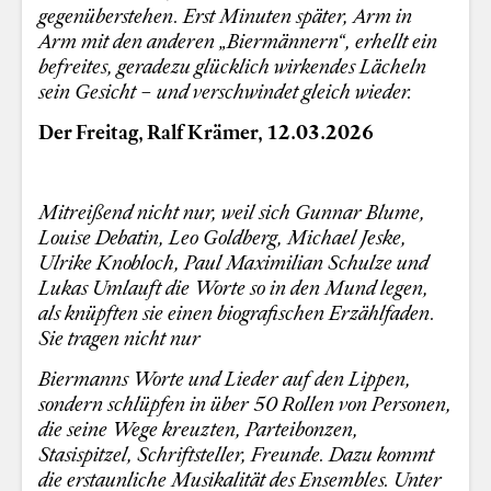
gegenüberstehen. Erst Minuten später, Arm in
Arm mit den anderen „Biermännern“, erhellt ein
befreites, geradezu glücklich wirkendes Lächeln
sein Gesicht – und verschwindet gleich wieder.
Der Freitag, Ralf Krämer, 12.03.2026
Mitreißend nicht nur, weil sich Gunnar Blume,
Louise Debatin, Leo Goldberg, Michael Jeske,
Ulrike Knobloch, Paul Maximilian Schulze und
Lukas Umlauft die Worte so in den Mund legen,
als knüpften sie einen biografischen Erzählfaden.
Sie tragen nicht nur
Biermanns Worte und Lieder auf den Lippen,
sondern schlüpfen in über 50 Rollen von Personen,
die seine Wege kreuzten, Parteibonzen,
Stasispitzel, Schriftsteller, Freunde. Dazu kommt
die erstaunliche Musikalität des Ensembles. Unter