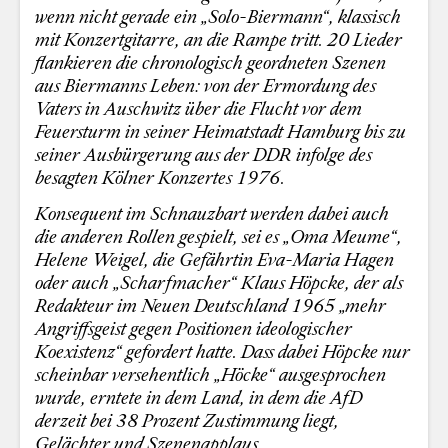
wenn nicht gerade ein „Solo-Biermann“, klassisch
mit Konzertgitarre, an die Rampe tritt. 20 Lieder
flankieren die chronologisch geordneten Szenen
aus Biermanns Leben: von der Ermordung des
Vaters in Auschwitz über die Flucht vor dem
Feuersturm in seiner Heimatstadt Hamburg bis zu
seiner Ausbürgerung aus der DDR infolge des
besagten Kölner Konzertes 1976.
Konsequent im Schnauzbart werden dabei auch
die anderen Rollen gespielt, sei es „Oma Meume“,
Helene Weigel, die Gefährtin Eva-Maria Hagen
oder auch „Scharfmacher“ Klaus Höpcke, der als
Redakteur im Neuen Deutschland 1965 „mehr
Angriffsgeist gegen Positionen ideologischer
Koexistenz“ gefordert hatte. Dass dabei Höpcke nur
scheinbar versehentlich „Höcke“ ausgesprochen
wurde, erntete in dem Land, in dem die AfD
derzeit bei 38 Prozent Zustimmung liegt,
Gelächter und Szenenapplaus.