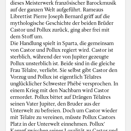
dieses Meisterwerk französischer Barockmusik
auf der ganzen Welt aufgeführt. Rameaus
Librettist Pierre Joseph Bernard griff auf die
mythologische Geschichte der beiden Brüder
Castor und Pollux zurück, ging aber frei mit
dem Stoff um.
Die Handlung spielt in Sparta, die gemeinsam
von Castor und Pollux regiert wird. Castor ist
sterblich, während der von Jupiter gezeugte
Pollux unsterblich ist. Beide sind in die gleiche
Frau Télaïre, verliebt. Sie selbst gibt Castor den
Vorzug und Pollux ist eigentlich Télaïres
unglücklicher Schwester Phébé versprochen. In
einem Krieg mit den Nachbarn wird Castor
ermordet. Pollux bittet auf Drängen Télaïres
seinen Vater Jupiter, den Bruder aus der
Unterwelt zu befreien. Doch um Castor wieder
mit Télaïre zu vereinen, müsste Pollux Castors
Platz in der Unterwelt einnehmen. Pollux‘
Kampf zwischen seiner Loyalität zu Castor und