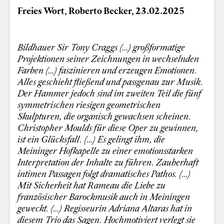
Freies Wort, Roberto Becker, 23.02.2025
Bildhauer Sir Tony Craggs (…) großformatige
Projektionen seiner Zeichnungen in wechselnden
Farben (…) faszinieren und erzeugen Emotionen.
Alles geschieht fließend und passgenau zur Musik.
Der Hammer jedoch sind im zweiten Teil die fünf
symmetrischen riesigen geometrischen
Skulpturen, die organisch gewachsen scheinen.
Christopher Moulds für diese Oper zu gewinnen,
ist ein Glücksfall. (…) Es gelingt ihm, die
Meininger Hofkapelle zu einer emotionsstarken
Interpretation der Inhalte zu führen. Zauberhaft
intimen Passagen folgt dramatisches Pathos. (…)
Mit Sicherheit hat Rameau die Liebe zu
französischer Barockmusik auch in Meiningen
geweckt. (…) Regisseurin Adriana Altaras hat in
diesem Trio das Sagen. Hochmotiviert verlegt sie