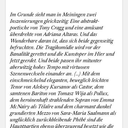
Im Grunde sieht man in Meiningen zwei
Inszenierungen gleichzeitig: Eine abstrakt-
poetische von Tony Cragg und eine amüsant
überdrehte von Adriana Altaras. Und das
Wunderbare daran ist, dass sich beide gegenseitig
befruchten. Die Tragikomödie wird vor der
Banalität gerettet und die Kunstoper im Hier und
Jetzt geerdet. Und beide passen ihr mitunter
aberwitzig hohes Tempo mit virtuosen
Szenenwechseln einander an. (…) Mit dem
einschmeichelnd eleganten, beweglich leichten
Tenor von Aleksey Kursanov als Castor, dem
samtenen Bariton von Tomasz Wija als Pollux,
dem heroinenhaft strahlenden Sopran von Emma
McNairy als Télaïre und dem charmant dunkel
grundierten Mezzo von Sara-Maria Saalmann als
unglücklich zurückbleibende Phébé sind die
Hauptpartien ebenso überzeugend besetzt wie die