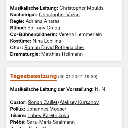
Musikalische Leitung:
Christopher Moulds
Nachdirigat:
Christopher Važan
Regie:
Adriana Altaras
Bühne:
Sir Tony Cragg
Co-Bühnenbildnerin:
Verena Hemmerlein
Kostüme:
Nina Lepilina
Chor:
Roman David Rothenaicher
Dramaturgie:
Matthias Heilmann
Tagesbesetzung
(30.01.2027, 19:30)
Musikalische Leitung der Vorstellung:
N. N.
Castor:
Ronan Caillet
/
Aleksey Kursanov
Pollux:
Johannes Mooser
Télaïre:
Lubov Karetnikova
Phébé:
Sara-Maria Saalmann