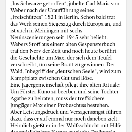
„Ins Schwarze getroffen“, jubelte Carl Maria von
Weber nach der Uraufführung seines
„Freischützes“ 1821 in Berlin. Schon bald trat
das Werk seinen Siegeszug durch Europa an, und
ist auch in Meiningen mit sechs
Neuinszenierungen seit 1945 sehr beliebt.
Webers Stoff aus einem alten Gespensterbuch
traf den Nerv der Zeit und noch heute berührt
die Geschichte um Max, der sich dem Teufel
verschreibt, um seine Braut zu gewinnen. Der
Wald, Inbegriff der „deutschen Seele“, wird zum
Kampfplatz zwischen Gut und Böse.
Eine Jägergemeinschaft pflegt ihre alten Rituale:
Um Förster Kuno zu beerben und seine Tochter
Agathe zu heiraten, muss der treffsichere
Jungjäger Max einen Probeschuss bestehen.
Aber Leistungsdruck und Versagensangst führen
dazu, dass er auf einmal nur noch daneben zielt.
Heimlich gießt er in der Wolfsschlucht mit Hilfe
des zwielichtigen Kaspar magische Freikugeln,