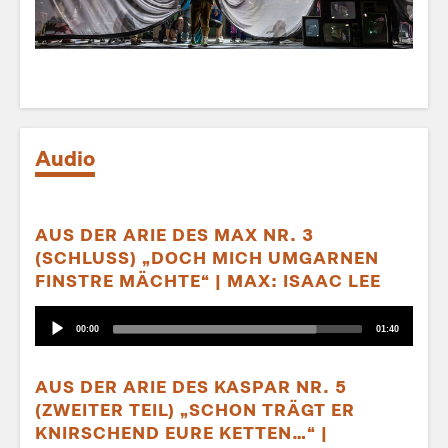
Audio
AUS DER ARIE DES MAX NR. 3
(SCHLUSS) „DOCH MICH UMGARNEN
FINSTRE MÄCHTE“ | MAX: ISAAC LEE
Audio-
Aktueller
Gesamtlaufzeit
00:00
01:40
Player
Zeitpunkt
AUS DER ARIE DES KASPAR NR. 5
(ZWEITER TEIL) „SCHON TRÄGT ER
KNIRSCHEND EURE KETTEN…“ |