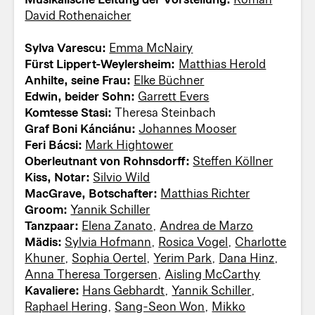
David Rothenaicher
Sylva Varescu:
Emma McNairy
Fürst Lippert-Weylersheim:
Matthias Herold
Anhilte, seine Frau:
Elke Büchner
Edwin, beider Sohn:
Garrett Evers
Komtesse Stasi:
Theresa Steinbach
Graf Boni Kánciánu:
Johannes Mooser
Feri Bácsi:
Mark Hightower
Oberleutnant von Rohnsdorff:
Steffen Köllner
Kiss, Notar:
Silvio Wild
MacGrave, Botschafter:
Matthias Richter
Groom:
Yannik Schiller
Tanzpaar:
Elena Zanato
,
Andrea de Marzo
Mädis:
Sylvia Hofmann
,
Rosica Vogel
,
Charlotte
Khuner
,
Sophia Oertel
,
Yerim Park
,
Dana Hinz
,
Anna Theresa Torgersen
,
Aisling McCarthy
Kavaliere:
Hans Gebhardt
,
Yannik Schiller
,
Raphael Hering
,
Sang-Seon Won
,
Mikko