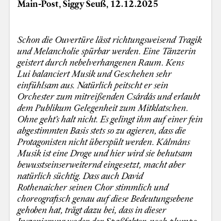
Main-Post, Siggy Seuß, 12.12.2025
Schon die Ouvertüre lässt richtungsweisend Tragik
und Melancholie spürbar werden. Eine Tänzerin
geistert durch nebelverhangenen Raum. Kens
Lui balanciert Musik und Geschehen sehr
einfühlsam aus. Natürlich peitscht er sein
Orchester zum mitreißenden Csárdás und erlaubt
dem Publikum Gelegenheit zum Mitklatschen.
Ohne geht’s halt nicht. Es gelingt ihm auf einer fein
abgestimmten Basis stets so zu agieren, dass die
Protagonisten nicht überspült werden. Kálmáns
Musik ist eine Droge und hier wird sie behutsam
bewusstseinserweiternd eingesetzt, macht aber
natürlich süchtig. Dass auch David
Rothenaicher
seinen Chor stimmlich und
choreografisch genau auf diese Bedeutungsebene
gehoben hat, trägt dazu bei, dass in dieser
Inszenierung weder der Spaßfaktor, noch plumpe