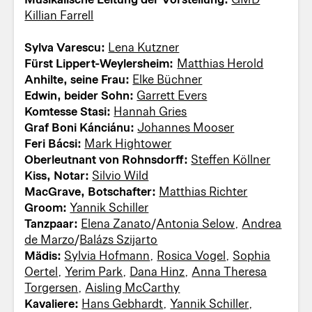
Killian Farrell
Sylva Varescu:
Lena Kutzner
Fürst Lippert-Weylersheim:
Matthias Herold
Anhilte, seine Frau:
Elke Büchner
Edwin, beider Sohn:
Garrett Evers
Komtesse Stasi:
Hannah Gries
Graf Boni Kánciánu:
Johannes Mooser
Feri Bácsi:
Mark Hightower
Oberleutnant von Rohnsdorff:
Steffen Köllner
Kiss, Notar:
Silvio Wild
MacGrave, Botschafter:
Matthias Richter
Groom:
Yannik Schiller
Tanzpaar:
Elena Zanato
/
Antonia Selow
,
Andrea
de Marzo
/
Balázs Szijarto
Mädis:
Sylvia Hofmann
,
Rosica Vogel
,
Sophia
Oertel
,
Yerim Park
,
Dana Hinz
,
Anna Theresa
Torgersen
,
Aisling McCarthy
Kavaliere:
Hans Gebhardt
,
Yannik Schiller
,