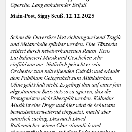
Operette. Lang anhaltender Beifall.
Main-Post, Siggy Seuß, 12.12.2025
Schon die Ouvertüre lässt richtungsweisend Tragik
und Melancholie spürbar werden. Eine Tänzerin
geistert durch nebelverhangenen Raum. Kens
Lui balanciert Musik und Geschehen sehr
einfühlsam aus. Natürlich peitscht er sein
Orchester zum mitreißenden Csárdás und erlaubt
dem Publikum Gelegenheit zum Mitklatschen.
Ohne geht’s halt nicht. Es gelingt ihm auf einer fein
abgestimmten Basis stets so zu agieren, dass die
Protagonisten nicht überspült werden. Kálmáns
Musik ist eine Droge und hier wird sie behutsam
bewusstseinserweiternd eingesetzt, macht aber
natürlich süchtig. Dass auch David
Rothenaicher
seinen Chor stimmlich und
choreografisch genau auf diese Bedeutungsebene