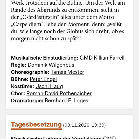
Werk trotzdem auf die Bühne. Um der Welt am
Rande des Abgrunds zu entkommen, steht in
der „Csárdásfürstin“ alles unter dem Motto
„Carpe diem“, lebe den Moment, denn: „weißt
du, wie lange noch der Globus sich dreht, ob es
morgen nicht schon zu spät?“
Musikalische Einstudierung:
GMD Killian Farrell
Regie:
Dominik Wilgenbus
Choreographie:
Tamás Mester
Bühne:
Peter Engel
Kostüme:
Uschi Haug
Chor:
Roman David Rothenaicher
Dramaturgie:
Bernhard F. Loges
Tagesbesetzung
(03.11.2026, 19:30)
Musikalische Leitung der Vorstellung:
GMD