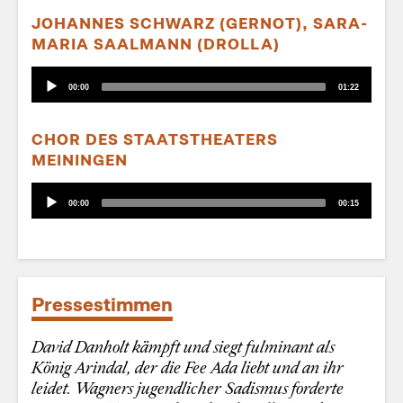
JOHANNES SCHWARZ (GERNOT), SARA-
MARIA SAALMANN (DROLLA)
Audio-
Aktueller
Gesamtlaufzeit
00:00
01:22
Player
Zeitpunkt
CHOR DES STAATSTHEATERS
MEININGEN
Audio-
Aktueller
Gesamtlaufzeit
00:00
00:15
Player
Zeitpunkt
Pressestimmen
David Danholt kämpft und siegt fulminant als
König Arindal, der die Fee Ada liebt und an ihr
leidet. Wagners jugendlicher Sadismus forderte