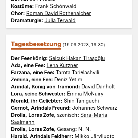
Kostüme:
Frank Schönwald
Chor:
Roman David Rothenaicher
Dramaturgie:
Julia Terwald
Tagesbesetzung
(15.09.2023, 19:30)
Der Feenkönig:
Selcuk Hakan Tiraşoğlu
Ada, eine Fee:
Lena Kutzner
Farzana, eine Fee:
Tamta Tarielashvili
Zemina, eine Fee:
Deniz Yetim
Arindal, König von Tramond:
David Danholt
Lora, seine Schwester:
Emma McNairy
Morald, ihr Geliebter:
Shin Taniguchi
Gernot, Arindals Freund:
Johannes Schwarz
Drolla, Loras Zofe,
szenisch
:
Sara-Maria
Saalmann
Drolla, Loras Zofe,
Gesang
:
N. N.
Harald, Arindals Feldherr:
Mikko Järviluoto