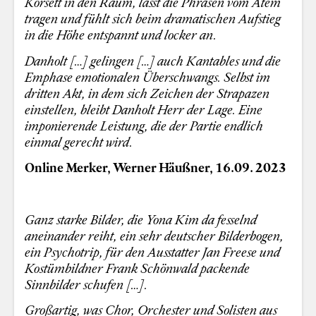
Korsett in den Raum, lässt die Phrasen vom Atem
tragen und fühlt sich beim dramatischen Aufstieg
in die Höhe entspannt und locker an.
Danholt […] gelingen […] auch Kantables und die
Emphase emotionalen Überschwangs. Selbst im
dritten Akt, in dem sich Zeichen der Strapazen
einstellen, bleibt Danholt Herr der Lage. Eine
imponierende Leistung, die der Partie endlich
einmal gerecht wird.
Online Merker, Werner Häußner, 16.09. 2023
Ganz starke Bilder, die Yona Kim da fesselnd
aneinander reiht, ein sehr deutscher Bilderbogen,
ein Psychotrip, für den Ausstatter Jan Freese und
Kostümbildner Frank Schönwald packende
Sinnbilder schufen […].
Großartig, was Chor, Orchester und Solisten aus