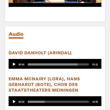
Audio
DAVID DANHOLT (ARINDAL)
Audio-
Aktueller
Gesamtlaufzeit
00:00
01:41
Player
Zeitpunkt
EMMA MCNAIRY (LORA), HANS
GEBHARDT (BOTE), CHOR DES
STAATSTHEATERS MEININGEN
Audio-
Aktueller
Gesamtlaufzeit
00:00
04:56
Player
Zeitpunkt