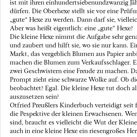
ist mit ihren einhundertsiebenundzwanzig Jä
dürfen. Die Oberhexe stellt sie vor eine Prüfu
„gute“ Hexe zu werden. Dann darf sie, viellei
Aber was heißt eigentlich: eine „gute“ Hexe?
Die kleine Hexe nimmt die Aufgabe sehr ge
und zaubert und hilft sie, wo sie nur kann.
Markt, das vergeblich Blumen aus Papier anb
machen die Blumen zum Verkaufsschlager. Ei
zwei Geschwistern eine Freude zu machen. Dab
Prompt zieht eine schwarze Wolke auf. Ob d
beobachtet? Egal. Die kleine Hexe tut doch a
auszusetzen sein?
Otfried Preußlers Kinderbuch verteidigt seit 
die Pespektive der kleinen Erwachsenen. Wen
sind, braucht es vielleicht die Wut der Klein
auch in eine kleine Hexe ein riesengroßes Her