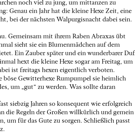
hrchen noch viel zu jung, um mittanzen zu
ng: Genau ein Jahr hat die kleine Hexe Zeit, eine
cht, bei der nächsten Walpurgisnacht dabei sein.
nau. Gemeinsam mit ihrem Raben Abraxas übt
 Einmal sieht sie ein Blumenmädchen auf dem
ietet. Ein Zauber später und ein wunderbarer Duf
nmal hext die kleine Hexe sogar am Freitag, um
ei ist freitags hexen eigentlich verboten.
ie böse Gewitterhexe Rumpumpel sie heimlich
lles, um „gut“ zu werden. Was sollte daran
fast siebzig Jahren so konsequent wie erfolgreich
n die Regeln der Großen willkürlich und gemein
en, um für das Gute zu sorgen. Schließlich passt
z.