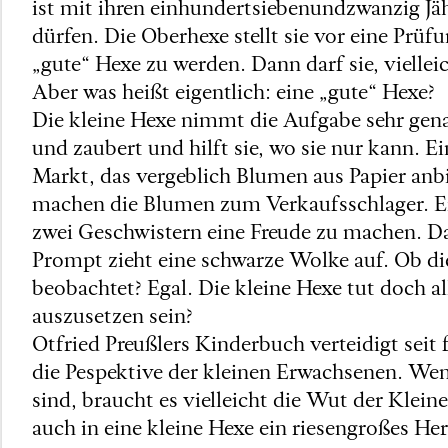
ist mit ihren einhundertsiebenundzwanzig Jä
dürfen. Die Oberhexe stellt sie vor eine Prüfu
„gute“ Hexe zu werden. Dann darf sie, viellei
Aber was heißt eigentlich: eine „gute“ Hexe?
Die kleine Hexe nimmt die Aufgabe sehr ge
und zaubert und hilft sie, wo sie nur kann.
Markt, das vergeblich Blumen aus Papier anb
machen die Blumen zum Verkaufsschlager. Ei
zwei Geschwistern eine Freude zu machen. Dab
Prompt zieht eine schwarze Wolke auf. Ob d
beobachtet? Egal. Die kleine Hexe tut doch a
auszusetzen sein?
Otfried Preußlers Kinderbuch verteidigt seit 
die Pespektive der kleinen Erwachsenen. Wen
sind, braucht es vielleicht die Wut der Klein
auch in eine kleine Hexe ein riesengroßes Her