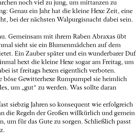
hrchen noch viel zu jung, um mittanzen zu
ng: Genau ein Jahr hat die kleine Hexe Zeit, eine
cht, bei der nächsten Walpurgisnacht dabei sein.
nau. Gemeinsam mit ihrem Raben Abraxas übt
 Einmal sieht sie ein Blumenmädchen auf dem
ietet. Ein Zauber später und ein wunderbarer Duf
nmal hext die kleine Hexe sogar am Freitag, um
ei ist freitags hexen eigentlich verboten.
ie böse Gewitterhexe Rumpumpel sie heimlich
lles, um „gut“ zu werden. Was sollte daran
fast siebzig Jahren so konsequent wie erfolgreich
n die Regeln der Großen willkürlich und gemein
en, um für das Gute zu sorgen. Schließlich passt
z.