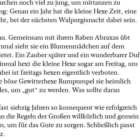
hrchen noch viel zu jung, um mittanzen zu
ng: Genau ein Jahr hat die kleine Hexe Zeit, eine
cht, bei der nächsten Walpurgisnacht dabei sein.
nau. Gemeinsam mit ihrem Raben Abraxas übt
 Einmal sieht sie ein Blumenmädchen auf dem
ietet. Ein Zauber später und ein wunderbarer Duf
nmal hext die kleine Hexe sogar am Freitag, um
ei ist freitags hexen eigentlich verboten.
ie böse Gewitterhexe Rumpumpel sie heimlich
lles, um „gut“ zu werden. Was sollte daran
fast siebzig Jahren so konsequent wie erfolgreich
n die Regeln der Großen willkürlich und gemein
en, um für das Gute zu sorgen. Schließlich passt
z.