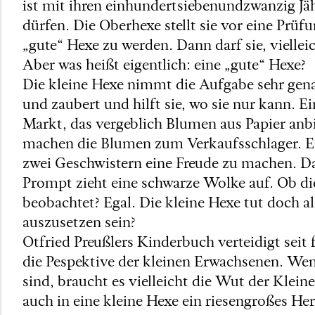
ist mit ihren einhundertsiebenundzwanzig Jä
dürfen. Die Oberhexe stellt sie vor eine Prüfu
„gute“ Hexe zu werden. Dann darf sie, viellei
Aber was heißt eigentlich: eine „gute“ Hexe?
Die kleine Hexe nimmt die Aufgabe sehr ge
und zaubert und hilft sie, wo sie nur kann.
Markt, das vergeblich Blumen aus Papier anb
machen die Blumen zum Verkaufsschlager. Ei
zwei Geschwistern eine Freude zu machen. Dab
Prompt zieht eine schwarze Wolke auf. Ob d
beobachtet? Egal. Die kleine Hexe tut doch a
auszusetzen sein?
Otfried Preußlers Kinderbuch verteidigt seit 
die Pespektive der kleinen Erwachsenen. Wen
sind, braucht es vielleicht die Wut der Klein
auch in eine kleine Hexe ein riesengroßes Her