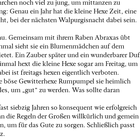
hrchen noch viel zu jung, um mittanzen zu
ng: Genau ein Jahr hat die kleine Hexe Zeit, eine
cht, bei der nächsten Walpurgisnacht dabei sein.
nau. Gemeinsam mit ihrem Raben Abraxas übt
 Einmal sieht sie ein Blumenmädchen auf dem
ietet. Ein Zauber später und ein wunderbarer Duf
nmal hext die kleine Hexe sogar am Freitag, um
ei ist freitags hexen eigentlich verboten.
ie böse Gewitterhexe Rumpumpel sie heimlich
lles, um „gut“ zu werden. Was sollte daran
fast siebzig Jahren so konsequent wie erfolgreich
n die Regeln der Großen willkürlich und gemein
en, um für das Gute zu sorgen. Schließlich passt
z.