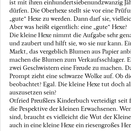
ist mit ihren einhundertsiebenundzwanzig Jä
dürfen. Die Oberhexe stellt sie vor eine Prüfu
„gute“ Hexe zu werden. Dann darf sie, viellei
Aber was heißt eigentlich: eine „gute“ Hexe?
Die kleine Hexe nimmt die Aufgabe sehr ge
und zaubert und hilft sie, wo sie nur kann.
Markt, das vergeblich Blumen aus Papier anb
machen die Blumen zum Verkaufsschlager. Ei
zwei Geschwistern eine Freude zu machen. Dab
Prompt zieht eine schwarze Wolke auf. Ob d
beobachtet? Egal. Die kleine Hexe tut doch a
auszusetzen sein?
Otfried Preußlers Kinderbuch verteidigt seit 
die Pespektive der kleinen Erwachsenen. Wen
sind, braucht es vielleicht die Wut der Klein
auch in eine kleine Hexe ein riesengroßes Her