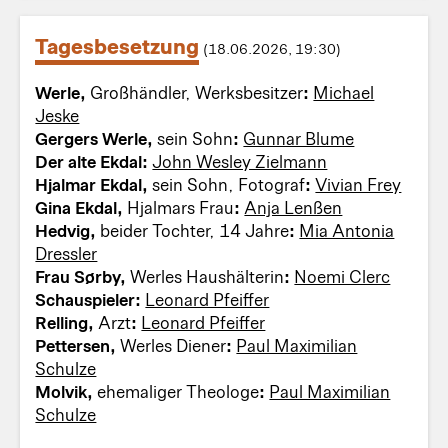
Tagesbesetzung
(18.06.2026, 19:30)
Werle,
Großhändler, Werksbesitzer
:
Michael
Jeske
Gergers Werle,
sein Sohn
:
Gunnar Blume
Der alte Ekdal:
John Wesley Zielmann
Hjalmar Ekdal,
sein Sohn, Fotograf
:
Vivian Frey
Gina Ekdal,
Hjalmars Frau
:
Anja Lenßen
Hedvig,
beider Tochter, 14 Jahre
:
Mia Antonia
Dressler
Frau Sørby,
Werles Haushälterin
:
Noemi Clerc
Schauspieler:
Leonard Pfeiffer
Relling,
Arzt
:
Leonard Pfeiffer
Pettersen,
Werles Diener
:
Paul Maximilian
Schulze
Molvik,
ehemaliger Theologe
:
Paul Maximilian
Schulze