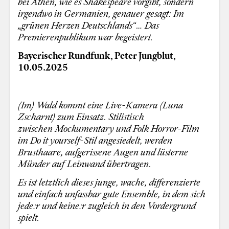
bei Athen, wie es Shakespeare vorgibt, sondern
irgendwo in Germanien, genauer gesagt: Im
„grünen Herzen Deutschlands“…
Das
Premierenpublikum war begeistert.
Bayerischer Rundfunk, Peter Jungblut,
10.05.2025
(Im) Wald kommt eine Live-Kamera (Luna
Zscharnt) zum Einsatz. Stilistisch
zwischen Mockumentary und Folk Horror-Film
im Do it yourself-Stil angesiedelt, werden
Brusthaare, aufgerissene Augen und lüsterne
Münder auf Leinwand übertragen.
Es ist letztlich dieses junge, wache, differenzierte
und einfach unfassbar gute Ensemble, in dem sich
jede:r und keine:r zugleich in den Vordergrund
spielt.