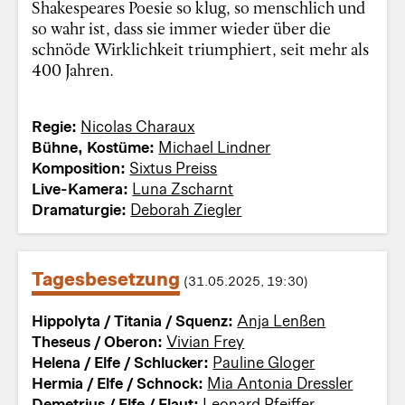
Shakespeares Poesie so klug, so menschlich und
so wahr ist, dass sie immer wieder über die
schnöde Wirklichkeit triumphiert, seit mehr als
400 Jahren.
Regie:
Nicolas Charaux
Bühne, Kostüme:
Michael Lindner
Komposition:
Sixtus Preiss
Live-Kamera:
Luna Zscharnt
Dramaturgie:
Deborah Ziegler
Tagesbesetzung
(31.05.2025, 19:30)
Hippolyta / Titania / Squenz:
Anja Lenßen
Theseus / Oberon:
Vivian Frey
Helena / Elfe / Schlucker:
Pauline Gloger
Hermia / Elfe / Schnock:
Mia Antonia Dressler
Demetrius / Elfe / Flaut:
Leonard Pfeiffer