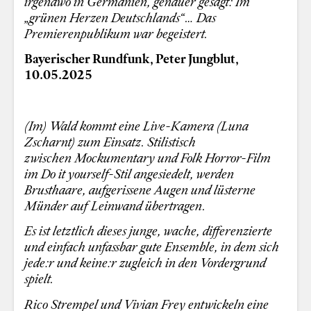
irgendwo in Germanien, genauer gesagt: Im
„grünen Herzen Deutschlands“…
Das
Premierenpublikum war begeistert.
Bayerischer Rundfunk, Peter Jungblut,
10.05.2025
(Im) Wald kommt eine Live-Kamera (Luna
Zscharnt) zum Einsatz. Stilistisch
zwischen Mockumentary und Folk Horror-Film
im Do it yourself-Stil angesiedelt, werden
Brusthaare, aufgerissene Augen und lüsterne
Münder auf Leinwand übertragen.
Es ist letztlich dieses junge, wache, differenzierte
und einfach unfassbar gute Ensemble, in dem sich
jede:r und keine:r zugleich in den Vordergrund
spielt.
Rico Strempel und Vivian Frey entwickeln eine