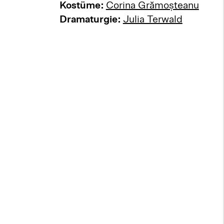
Kostüme:
Corina Grămoșteanu
Dramaturgie:
Julia Terwald