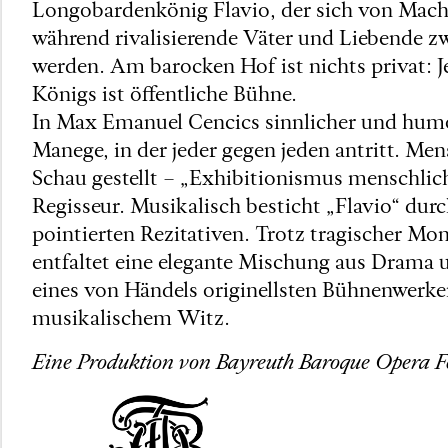
Longobardenkönig Flavio, der sich von Macht
während rivalisierende Väter und Liebende zw
werden. Am barocken Hof ist nichts privat: J
Königs ist öffentliche Bühne.
In Max Emanuel Cencics sinnlicher und humor
Manege, in der jeder gegen jeden antritt. M
Schau gestellt – „Exhibitionismus menschlic
Regisseur. Musikalisch besticht „Flavio“ dur
pointierten Rezitativen. Trotz tragischer M
entfaltet eine elegante Mischung aus Drama un
eines von Händels originellsten Bühnenwerke
musikalischem Witz.
Eine Produktion von Bayreuth Baroque Opera Fe