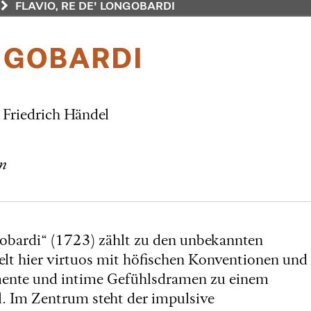
FLAVIO, RE DE' LONGOBARDI
ONGOBARDI
Friedrich Händel
ln
gobardi“ (1723) zählt zu den unbekannten
elt hier virtuos mit höfischen Konventionen und
omente und intime Gefühlsdramen zu einem
ll. Im Zentrum steht der impulsive