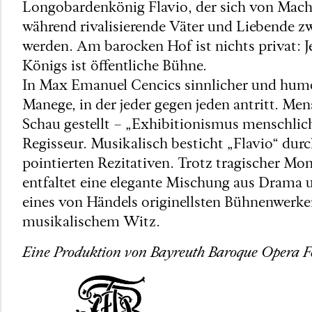
Longobardenkönig Flavio, der sich von Macht
während rivalisierende Väter und Liebende zw
werden. Am barocken Hof ist nichts privat: J
Königs ist öffentliche Bühne.
In Max Emanuel Cencics sinnlicher und humor
Manege, in der jeder gegen jeden antritt. M
Schau gestellt – „Exhibitionismus menschlic
Regisseur. Musikalisch besticht „Flavio“ dur
pointierten Rezitativen. Trotz tragischer M
entfaltet eine elegante Mischung aus Drama un
eines von Händels originellsten Bühnenwerke
musikalischem Witz.
Eine Produktion von Bayreuth Baroque Opera Fe