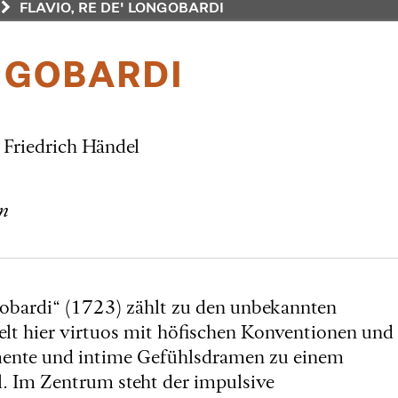
FLAVIO, RE DE' LONGOBARDI
ONGOBARDI
Friedrich Händel
ln
gobardi“ (1723) zählt zu den unbekannten
elt hier virtuos mit höfischen Konventionen und
omente und intime Gefühlsdramen zu einem
ll. Im Zentrum steht der impulsive