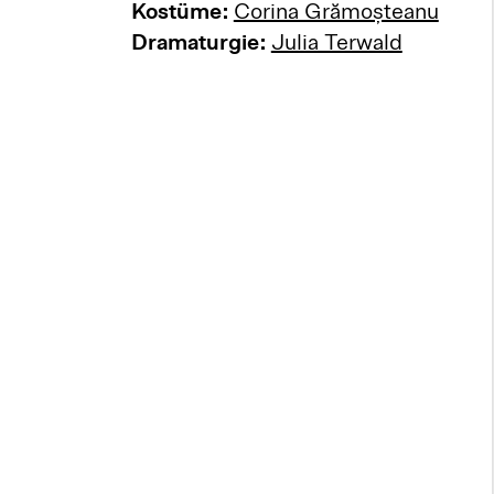
Kostüme:
Corina Grămoșteanu
Dramaturgie:
Julia Terwald