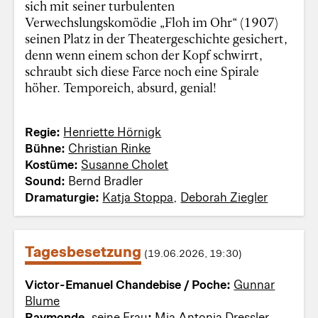
sich mit seiner turbulenten
Verwechslungskomödie „Floh im Ohr“ (1907)
seinen Platz in der Theatergeschichte gesichert,
denn wenn einem schon der Kopf schwirrt,
schraubt sich diese Farce noch eine Spirale
höher. Temporeich, absurd, genial!
Regie:
Henriette Hörnigk
Bühne:
Christian Rinke
Kostüme:
Susanne Cholet
Sound:
Bernd Bradler
Dramaturgie:
Katja Stoppa
,
Deborah Ziegler
Tagesbesetzung
(19.06.2026, 19:30)
Victor-Emanuel Chandebise / Poche:
Gunnar
Blume
Raymonde,
seine Frau
:
Mia Antonia Dressler