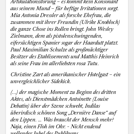
Artikulationsstörung – es kommt kein Konsonant
aus seinem Mund – für heftige Irritationen sorgt.
Mia Antonia Dressler als forsche Ehefrau, die
zusammen mit ihrer Freundin (Ulrike Knobloch)
die ganze Chose ins Rollen bringt. John Wesley
Zielmann, dem als pistolenschwingenden,
eifersüchtigen Spanier sogar der Haardutt platzt.
Paul Maximilian Schulze als großmächtiger
Besitzer des Etablissements und Matthis Heinrich
als seine Frau im allerliebsten rosa Tutu.
Christine Zart als amerikanischer Hotelgast – ein
unvergleichlicher Sidekick.
(...) der magische Moment zu Beginn des dritten
Aktes, als Dienstmädchen Antoinette (Louise
Debatin) über der Szene schwebt, Indilas
überirdisch schönen Song „Dernière Danse“ auf
den Lippen. … Was braucht der Mensch mehr?
Naja, einen Floh im Ohr. - Nicht endend
wollender Jubel des Publikums.