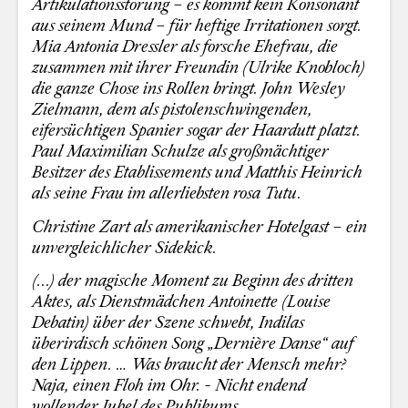
Artikulationsstörung – es kommt kein Konsonant
aus seinem Mund – für heftige Irritationen sorgt.
Mia Antonia Dressler als forsche Ehefrau, die
zusammen mit ihrer Freundin (Ulrike Knobloch)
die ganze Chose ins Rollen bringt. John Wesley
Zielmann, dem als pistolenschwingenden,
eifersüchtigen Spanier sogar der Haardutt platzt.
Paul Maximilian Schulze als großmächtiger
Besitzer des Etablissements und Matthis Heinrich
als seine Frau im allerliebsten rosa Tutu.
Christine Zart als amerikanischer Hotelgast – ein
unvergleichlicher Sidekick.
(...) der magische Moment zu Beginn des dritten
Aktes, als Dienstmädchen Antoinette (Louise
Debatin) über der Szene schwebt, Indilas
überirdisch schönen Song „Dernière Danse“ auf
den Lippen. … Was braucht der Mensch mehr?
Naja, einen Floh im Ohr. - Nicht endend
wollender Jubel des Publikums.