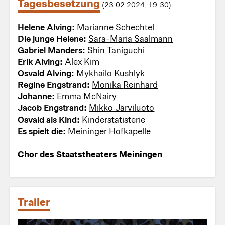
Tagesbesetzung
(23.02.2024, 19:30)
Helene Alving:
Marianne Schechtel
Die junge Helene:
Sara-Maria Saalmann
Gabriel Manders:
Shin Taniguchi
Erik Alving:
Alex Kim
Osvald Alving:
Mykhailo Kushlyk
Regine Engstrand:
Monika Reinhard
Johanne:
Emma McNairy
Jacob Engstrand:
Mikko Järviluoto
Osvald als Kind:
Kinderstatisterie
Es spielt die:
Meininger Hofkapelle
Chor des Staatstheaters Meiningen
Trailer