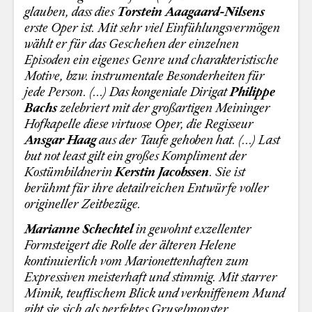
glauben, dass dies
Torstein Aaagaard-Nilsens
erste Oper ist. Mit sehr viel Einfühlungsvermögen
wählt er für das Geschehen der einzelnen
Episoden ein eigenes Genre und charakteristische
Motive, bzw. instrumentale Besonderheiten für
jede Person. (...)
Das kongeniale Dirigat
Philippe
Bachs
zelebriert mit der großartigen Meininger
Hofkapelle diese virtuose Oper, die Regisseur
Ansgar Haag
aus der Taufe gehoben hat. (...) Last
but not least gilt ein großes Kompliment der
Kostümbildnerin
Kerstin Jacobssen
. Sie ist
berühmt für ihre detailreichen Entwürfe voller
origineller Zeitbezüge.
Marianne Schechtel
in gewohnt exzellenter
Formsteigert die Rolle der älteren Helene
kontinuierlich vom Marionettenhaften zum
Expressiven meisterhaft und stimmig. Mit starrer
Mimik, teuflischem Blick und verkniffenem Mund
gibt sie sich als perfektes Gruselmonster.