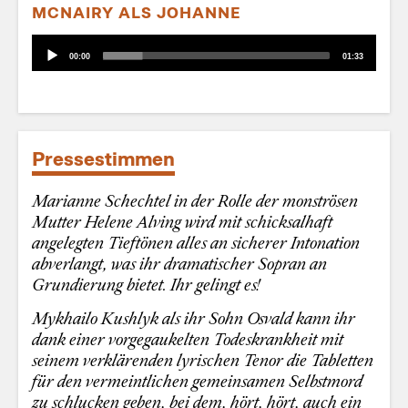
MCNAIRY ALS JOHANNE
Audio-
Aktueller
Gesamtlaufzeit
00:00
01:33
Player
Zeitpunkt
Pressestimmen
Marianne Schechtel in der Rolle der monströsen
Mutter Helene Alving wird mit schicksalhaft
angelegten Tieftönen alles an sicherer Intonation
abverlangt, was ihr dramatischer Sopran an
Grundierung bietet. Ihr gelingt es!
Mykhailo Kushlyk als ihr Sohn Osvald kann ihr
dank einer vorgegaukelten Todeskrankheit mit
seinem verklärenden lyrischen Tenor die Tabletten
für den vermeintlichen gemeinsamen Selbstmord
zu schlucken geben, bei dem, hört, hört, auch ein