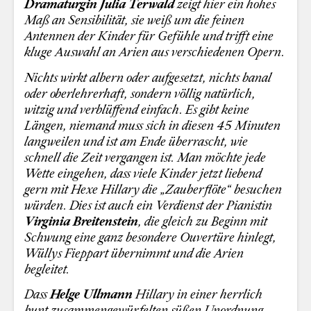
Dramaturgin Julia Terwald
zeigt hier ein hohes
Maß an Sensibilität, sie weiß um die feinen
Antennen der Kinder für Gefühle und trifft eine
kluge Auswahl an Arien aus verschiedenen Opern.
Nichts wirkt albern oder aufgesetzt, nichts banal
oder oberlehrerhaft, sondern völlig natürlich,
witzig und verblüffend einfach. Es gibt keine
Längen, niemand muss sich in diesen 45 Minuten
langweilen und ist am Ende überrascht, wie
schnell die Zeit vergangen ist. Man möchte jede
Wette eingehen, dass viele Kinder jetzt liebend
gern mit Hexe Hillary die „Zauberflöte“ besuchen
würden. Dies ist auch ein Verdienst der Pianistin
Virginia Breitenstein
, die gleich zu Beginn mit
Schwung eine ganz besondere Ouvertüre hinlegt,
Wüllys Fieppart übernimmt und die Arien
begleitet.
Dass
Helge Ullmann
Hillary in einer herrlich
bunt zusammengewürfelten süßen Unordnung