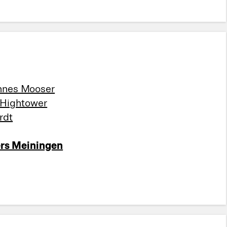
nnes Mooser
 Hightower
rdt
ers Meiningen