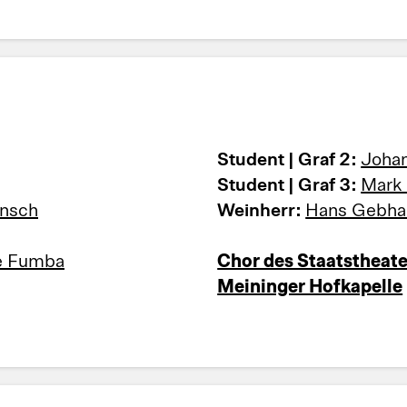
Student | Graf 2:
Joha
Student | Graf 3:
Mark
ria Wünsch
Weinherr:
Hans Gebha
e Fumba
Chor des Staatstheat
Meininger Hofkapelle