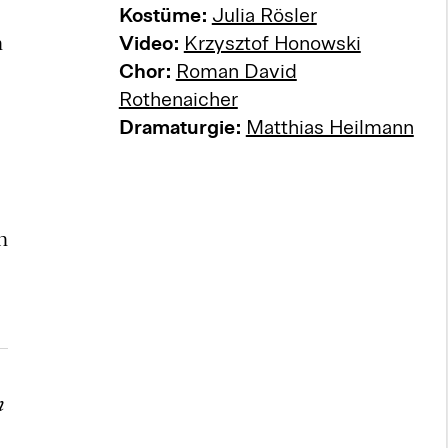
Kostüme:
Julia Rösler
n
Video:
Krzysztof Honowski
Chor:
Roman David
Rothenaicher
Dramaturgie:
Matthias Heilmann
n
m