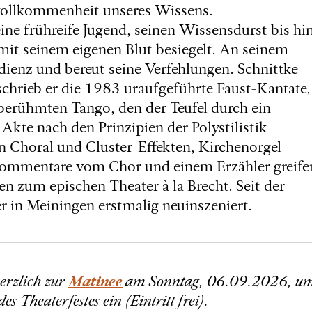
nvollkommenheit unseres Wissens.
ine frühreife Jugend, seinen Wissensdurst bis hi
mit seinem eigenen Blut besiegelt. An seinem
dienz und bereut seine Verfehlungen. Schnittke
schrieb er die 1983 uraufgeführte Faust-Kantate,
berühmten Tango, den der Teufel durch ein
Akte nach den Prinzipien der Polystilistik
n Choral und Cluster-Effekten, Kirchenorgel
Kommentare vom Chor und einem Erzähler greife
n zum epischen Theater à la Brecht. Seit der
in Meiningen erstmalig neuinszeniert.
erzlich zur
Matinee
am Sonntag, 06.09.2026, u
Theaterfestes ein (Eintritt frei).