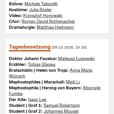
Bühne:
Michele Taborelli
Kostüme:
Julia Rösler
Video:
Krzysztof Honowski
Chor:
Roman David Rothenaicher
Dramaturgie:
Matthias Heilmann
Tagesbesetzung
(09.10.2026, 19:30)
Doktor Johann Faustus:
Mateusz Ługowski
Erzähler:
Tobias Glagau
Bratschistin | Helen von Troja:
Anna Maria
Wünsch
Mephostophiles | Marschall:
Meili Li
Mephostophila | Herzog von Bayern:
Abongile
Fumba
Der Alte:
Isaac Lee
Student | Graf 1:
Samuel Robertson
Student | Graf 2:
Johannes Mooser