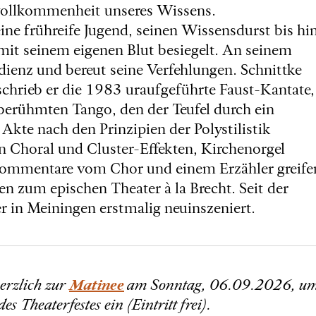
nvollkommenheit unseres Wissens.
ine frühreife Jugend, seinen Wissensdurst bis hi
mit seinem eigenen Blut besiegelt. An seinem
dienz und bereut seine Verfehlungen. Schnittke
schrieb er die 1983 uraufgeführte Faust-Kantate,
berühmten Tango, den der Teufel durch ein
Akte nach den Prinzipien der Polystilistik
n Choral und Cluster-Effekten, Kirchenorgel
Kommentare vom Chor und einem Erzähler greife
n zum epischen Theater à la Brecht. Seit der
in Meiningen erstmalig neuinszeniert.
erzlich zur
Matinee
am Sonntag, 06.09.2026, u
Theaterfestes ein (Eintritt frei).