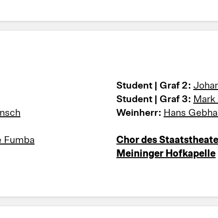
Student | Graf 2:
Joha
Student | Graf 3:
Mark
ria Wünsch
Weinherr:
Hans Gebha
e Fumba
Chor des Staatstheat
Meininger Hofkapelle