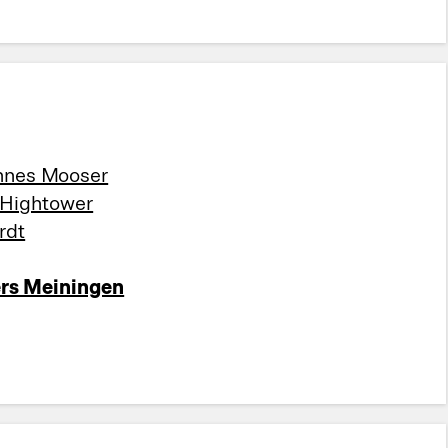
nnes Mooser
 Hightower
rdt
ers Meiningen