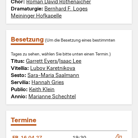
Chor:
Roman David Rothenaicher
Dramaturgie:
Bernhard F. Loges
Meininger Hofkapelle
Besetzung
(Um die Besetzung eines bestimmten
Tages zu sehen, wählen Sie bitte unten einen Termin.)
Titus:
Garrett Evers
/
Isaac Lee
Vitellia:
Lubov Karetnikova
Sesto:
Sara-Maria Saalmann
Servilia:
Hannah Gries
Publio:
Keith Klein
Annio:
Marianne Schechtel
Termine
FR
16.04.27
19:30