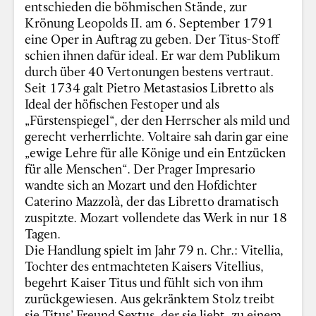
entschieden die böhmischen Stände, zur
Krönung Leopolds II. am 6. September 1791
eine Oper in Auftrag zu geben. Der Titus-Stoff
schien ihnen dafür ideal. Er war dem Publikum
durch über 40 Vertonungen bestens vertraut.
Seit 1734 galt Pietro Metastasios Libretto als
Ideal der höfischen Festoper und als
„Fürstenspiegel“, der den Herrscher als mild und
gerecht verherrlichte. Voltaire sah darin gar eine
„ewige Lehre für alle Könige und ein Entzücken
für alle Menschen“. Der Prager Impresario
wandte sich an Mozart und den Hofdichter
Caterino Mazzolà, der das Libretto dramatisch
zuspitzte. Mozart vollendete das Werk in nur 18
Tagen.
Die Handlung spielt im Jahr 79 n. Chr.: Vitellia,
Tochter des entmachteten Kaisers Vitellius,
begehrt Kaiser Titus und fühlt sich von ihm
zurückgewiesen. Aus gekränktem Stolz treibt
sie Titus’ Freund Sextus, der sie liebt, zu einem