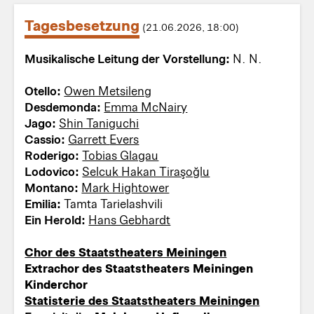
Tagesbesetzung
(21.06.2026, 18:00)
Musikalische Leitung der Vorstellung:
N. N.
Otello:
Owen Metsileng
Desdemonda:
Emma McNairy
Jago:
Shin Taniguchi
Cassio:
Garrett Evers
Roderigo:
Tobias Glagau
Lodovico:
Selcuk Hakan Tiraşoğlu
Montano:
Mark Hightower
Emilia:
Tamta Tarielashvili
Ein Herold:
Hans Gebhardt
Chor des Staatstheaters Meiningen
Extrachor des Staatstheaters Meiningen
Kinderchor
Statisterie des Staatstheaters Meiningen