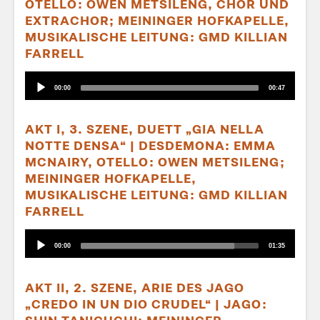
OTELLO: OWEN METSILENG, CHOR UND
EXTRACHOR; MEININGER HOFKAPELLE,
MUSIKALISCHE LEITUNG: GMD KILLIAN
FARRELL
Audio-
Aktueller
Gesamtlaufzeit
00:00
00:47
Player
Zeitpunkt
AKT I, 3. SZENE, DUETT „GIA NELLA
NOTTE DENSA“ | DESDEMONA: EMMA
MCNAIRY, OTELLO: OWEN METSILENG;
MEININGER HOFKAPELLE,
MUSIKALISCHE LEITUNG: GMD KILLIAN
FARRELL
Audio-
Aktueller
Gesamtlaufzeit
00:00
01:35
Player
Zeitpunkt
AKT II, 2. SZENE, ARIE DES JAGO
„CREDO IN UN DIO CRUDEL“ | JAGO: