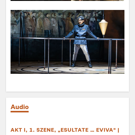
Audio
AKT I, 1. SZENE, „ESULTATE … EVIVA“ |