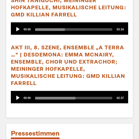
SHIN TANIGUCHI; MEININGER
HOFKAPELLE, MUSIKALISCHE LEITUNG:
GMD KILLIAN FARRELL
Audio-
Aktueller
Gesamtlaufzeit
00:00
03:34
Player
Zeitpunkt
AKT III, 8. SZENE, ENSEMBLE „A TERRA
…“ | DESDEMONA: EMMA MCNAIRY,
ENSEMBLE, CHOR UND EXTRACHOR;
MEININGER HOFKAPELLE,
MUSIKALISCHE LEITUNG: GMD KILLIAN
FARRELL
Audio-
Aktueller
Gesamtlaufzeit
00:00
02:37
Player
Zeitpunkt
Pressestimmen