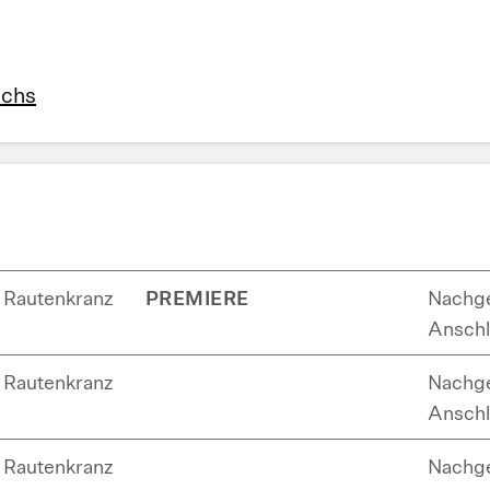
achs
Rautenkranz
PREMIERE
Nachge
Anschl
Rautenkranz
Nachge
Anschl
Rautenkranz
Nachge