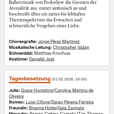
Ballettmusik von Prokofjew die Grenzen der
Atonalität aus, mutet sinfonisch an und
beschreibt über ein zartes bis lebhaftes
Themenspektrum das Erwachen und
schmerzliche Vergehen einer Liebe.
Choreografie:
Jorge Pérez Martínez
Musikalische Leitung:
Christopher Važan
Bühnenbild:
Matthias Kronfuss
Kostüme:
Danielle Jost
Tagesbesetzung
(01.02.2026, 18:00)
Julia:
Grace Humphris
/
Carolina Martins de
Oliveira
Romeo:
Luigi Cifone
/
Daran Pereira Ferreira
Freundin:
Brianna Hicke
/
Gaia Zanirato
Mercutio:
Ramón Ceñera Castaño
/
Tim Thomas