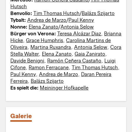
Hutsch
Benvolio:
Tim Thomas Hutsch
/
Balázs Szijarto
Tybalt:
Andrea de Marzo
/
Paul Kenny
Nonne:
Elena Zanato
/
Antonia Selow
Bürger von Verona:
Teresa Alcázar Diaz
,
Brianna
Hicke
,
Grace Humphris
,
Carolina Martins de
Oliveira
,
Martina Ruxandra
,
Antonia Selow
,
Cora
Stella Walter
,
Elena Zanato
,
Gaia Zanirato
,
Davide Benigni
,
Ramón Ceñera Castaño
,
Luigi
Cifone
,
Ramon Ferracane
,
Tim Thomas Hutsch
,
Paul Kenny
,
Andrea de Marzo
,
Daran Pereira
Ferreira
,
Balázs Szijarto
Es spielt die:
Meininger Hofkapelle
Galerie