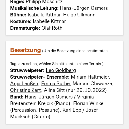
Regie:
Philipp Moschitz
Musikalische Leitung:
Hans-Jürgen Osmers
Bühne:
Isabelle Kittnar,
Helge Ullmann
Kostüme:
Isabelle Kittnar
Dramaturgie:
Olaf Roth
Besetzung
(Um die Besetzung eines bestimmten
Tages zu sehen, wählen Sie bitte unten einen Termin.)
Struwwelpeter:
Leo Goldberg
Struwwelpeter- Ensemble:
Miriam Haltmeier
,
Anja Lenßen
,
Emma Suthe
, Marcus Chiwaeze,
Christine Zart
, Alina Gitt (nur 29.10.2022)
Band:
Hans-Jürgen Osmers / Virginia
Breitenstein Krejcik (Piano), Florian Winkel
(Percussion, Posaune), Karl Epp / Josef
Mücksch (Gitarre)