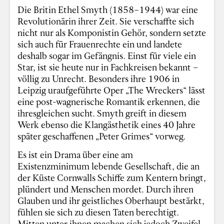
Die Britin Ethel Smyth (1858–1944) war eine
Revolutionärin ihrer Zeit. Sie verschaffte sich
nicht nur als Komponistin Gehör, sondern setzte
sich auch für Frauenrechte ein und landete
deshalb sogar im Gefängnis. Einst für viele ein
Star, ist sie heute nur in Fachkreisen bekannt –
völlig zu Unrecht. Besonders ihre 1906 in
Leipzig uraufgeführte Oper „The Wreckers“ lässt
eine post-wagnerische Romantik erkennen, die
ihresgleichen sucht. Smyth greift in diesem
Werk ebenso die Klangästhetik eines 40 Jahre
später geschaffenen „Peter Grimes“ vorweg.
Es ist ein Drama über eine am
Existenzminimum lebende Gesellschaft, die an
der Küste Cornwalls Schiffe zum Kentern bringt,
plündert und Menschen mordet. Durch ihren
Glauben und ihr geistliches Oberhaupt bestärkt,
fühlen sie sich zu diesen Taten berechtigt.
Mitten unter ihnen machen sich jedoch Zweifel