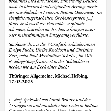
bekanntes Lied ans nächste, zumeist auf Deutsch
sowie in überraschend originellen Arrangements
der musikalischen Leiterin, Bettina Ostermeier. Im
ebenfalls ausgekachelten Orchestergraben […]
führt sie derweil das Ensemble zu oftmals
schönem, bisweilen auch schön schrägem zwei-
oder mehrstimmigem Satzgesang verführte.
Saukomisch, wie die Wurstfachverkäuferinnen
Evelyn Fuchs, Ulrike Knobloch und Christine
Zart, nebst Paul Maximilian Schulze, im Otis-
Redding-Song frustriert in der Schlachterei
hocken wie am Dock einer Bucht.
Thüringer Allgemeine, Michael Helbing,
17.03.2025
[… das] Spektakel von Frank Behnke und der
Arrangeurin und musikalischen Leiterin Bettina