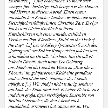
Ensembles. […] Auf beachtliche 35 mehr oder
weniger fleischeslustige Hits bringen es die Damen
und Herren an diesem Abend. Einen ersten
musikalischen Kracher landen zweifellos die drei
Fleischfachverkäuferinnen Christine Zart, Evelyn
Fuchs und Ulrike Knobloch in ihren
Kittelschürzen mit einer unwiderstehlichen
Version des Pop-Klassikers „Sittin’ on the Dock of
the Bay“. […] Leo Goldberg [präsentiert] noch den
„Jodlergruß“ des Suhler Komponisten jodelnd und
schunkelnd im Dirndl. Also bitte: Ein Dirndl ist
halt ein Dirndl! Auch wenn Leo Goldberg
anschließend als Conchita Wurst zu „Rise like a
Phoenix“ im goldfarbenen Kleid eine grandiose
und vielleicht die beste Nummer des Abends
abliefert. […] Wir sind ja nicht traurig, sondern
am Ende der Show amüsiert. Bei aller Fleischeslust
und dem großartigen vierköpfigen Ensemble von
Bettina Ostermeier, die den Abend auch
musikalisch arrangiert hat. Sagen wir so: Wir