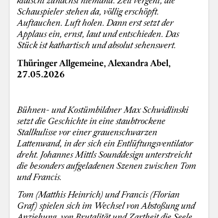
klatscht zunächst niemand. Zeit vergeht, die
Schauspieler stehen da, völlig erschöpft.
Auftauchen. Luft holen. Dann erst setzt der
Applaus ein, ernst, laut und entschieden. Das
Stück ist kathartisch und absolut sehenswert.
Thüringer Allgemeine, Alexandra Abel,
27.05.2026
Bühnen- und Kostümbildner Max Schwidlinski
setzt die Geschichte in eine staubtrockene
Stallkulisse vor einer grauenschwarzen
Lattenwand, in der sich ein Entlüftungsventilator
dreht. Johannes Mittls Sounddesign unterstreicht
die besonders aufgeladenen Szenen zwischen Tom
und Francis.
Tom (Matthis Heinrich) und Francis (Florian
Graf) spielen sich im Wechsel von Abstoßung und
Anziehung, von Brutalität und Zartheit die Seele