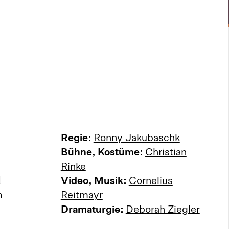
Regie:
Ronny Jakubaschk
Bühne, Kostüme:
Christian
Rinke
d
Video, Musik:
Cornelius
m
Reitmayr
Dramaturgie:
Deborah Ziegler