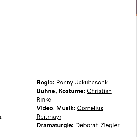
Regie:
Ronny Jakubaschk
Bühne, Kostüme:
Christian
Rinke
d
Video, Musik:
Cornelius
m
Reitmayr
Dramaturgie:
Deborah Ziegler