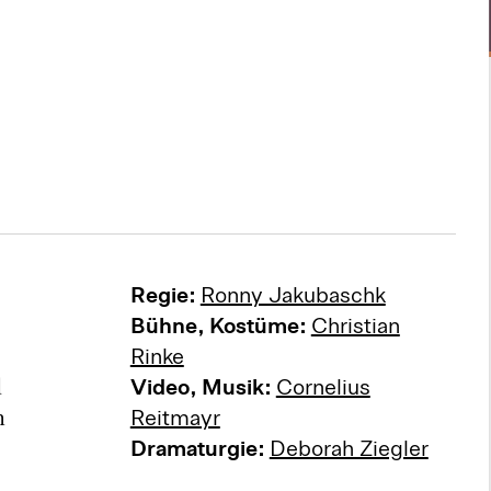
Regie:
Ronny Jakubaschk
Bühne, Kostüme:
Christian
Rinke
d
Video, Musik:
Cornelius
m
Reitmayr
Dramaturgie:
Deborah Ziegler