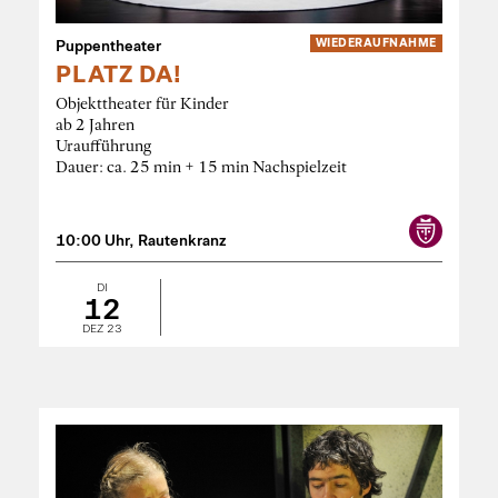
Puppentheater
WIEDER­AUFNAHME
PLATZ DA!
Objekttheater für Kinder
ab 2 Jahren
Uraufführung
Dauer: ca. 25 min + 15 min Nachspielzeit
10:00 Uhr, Rautenkranz
DI
12
DEZ 23