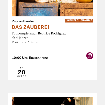
Puppentheater
WIEDER­AUFNAHME
DAS ZAUBEREI
Puppenspiel nach Béatrice Rodriguez
ab 4 Jahren
Dauer: ca. 60 min
10:00 Uhr, Rautenkranz
FR
20
OKT 23