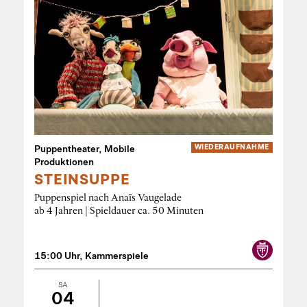
Puppentheater, Mobile
WIEDER­AUFNAHME
Produktionen
STEINSUPPE
Puppenspiel nach Anaïs Vaugelade
ab 4 Jahren | Spieldauer ca. 50 Minuten
15:00 Uhr, Kammerspiele
SA
04