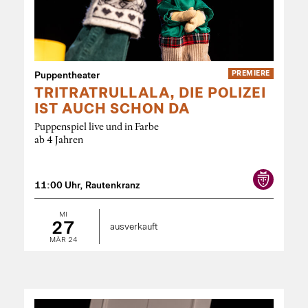
Puppentheater
PREMIERE
TRITRATRULLALA, DIE POLIZEI
IST AUCH SCHON DA
Puppenspiel live und in Farbe
ab 4 Jahren
11:00 Uhr, Rautenkranz
MI
27
ausverkauft
MÄR 24