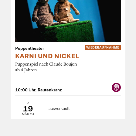
Puppentheater
WIEDER­AUFNAHME
KARNI UND NICKEL
Puppenspiel nach Claude Boujon
ab 4 Jahren
10:00 Uhr, Rautenkranz
DI
19
ausverkauft
MÄR 24