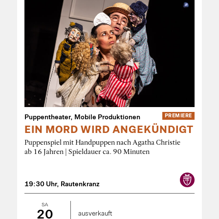
Puppentheater, Mobile Produktionen
PREMIERE
EIN MORD WIRD ANGEKÜNDIGT
Puppenspiel mit Handpuppen nach Agatha Christie
ab 16 Jahren | Spieldauer ca. 90 Minuten
19:30 Uhr, Rautenkranz
SA
20
ausverkauft