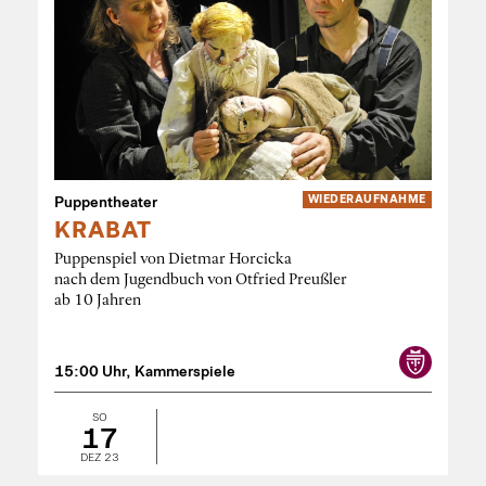
Puppentheater
WIEDER­AUFNAHME
KRABAT
Puppenspiel von Dietmar Horcicka
nach dem Jugendbuch von Otfried Preußler
ab 10 Jahren
15:00 Uhr, Kammerspiele
SO
17
DEZ 23