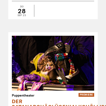
DO
28
SEP 23
Puppentheater
PREMIERE
DER