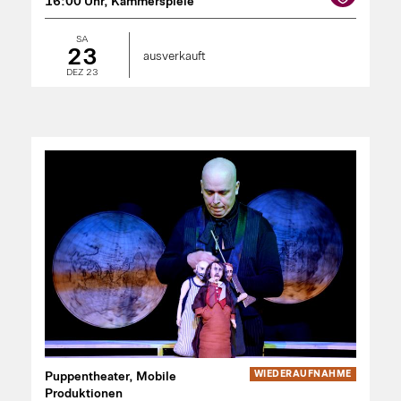
16:00 Uhr, Kammerspiele
SA
23
ausverkauft
DEZ 23
Puppentheater, Mobile
WIEDER­AUFNAHME
Produktionen