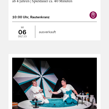
ab 4 Jahren | Spieldauer ca. 40 Minuten
10:00 Uhr, Rautenkranz
MI
06
ausverkauft
DEZ 23