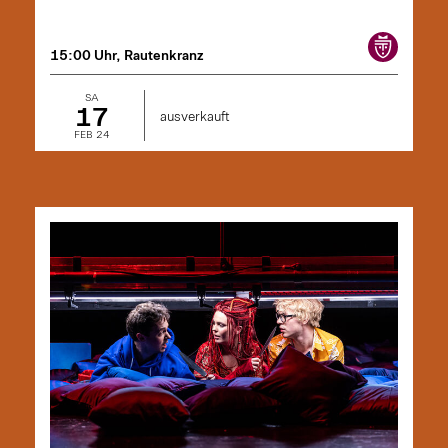
15:00 Uhr, Rautenkranz
SA
17
ausverkauft
FEB 24