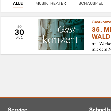
ALLE
MUSIKTHEATER
SCHAUSPIEL
Gastkonze
SO
35. 
30
WALD
AUG
mit Werke
mit dem M
Service
Schnellz