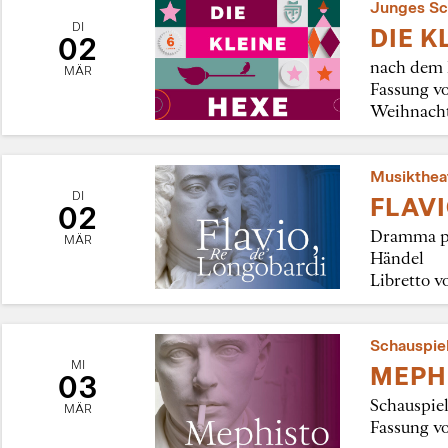
Junges Sc
DI
DIE K
02
nach dem 
MÄR
Fassung vo
Weihnacht
Musikthea
DI
FLAVI
02
Dramma pe
MÄR
Händel
Libretto 
Schauspie
MI
MEPH
03
Schauspie
MÄR
Fassung v