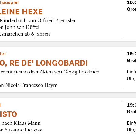
hauspiel
10:
Gro
LEINE HEXE
Kinderbuch von Otfried Preussler
n John van Düffel
smärchen ab 6 Jahren
ter
19:
Gro
O, RE DE' LONGOBARDI
r musica in drei Akten von Georg Friedrich
Ein
Uhr,
von Nicola Francesco Haym
l
19:
Gro
ISTO
l nach Klaus Mann
Ein
on Susanne Lietzow
Uhr,