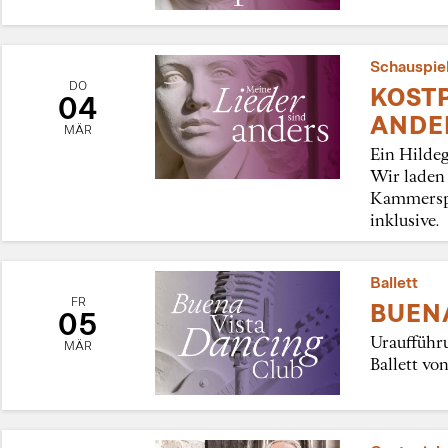
Schauspie
DO
KOSTP
04
ANDE
MÄR
Ein Hilde
Wir laden 
Kammerspi
inklusive.
Ballett
FR
BUEN
05
Uraufführ
MÄR
Ballett vo