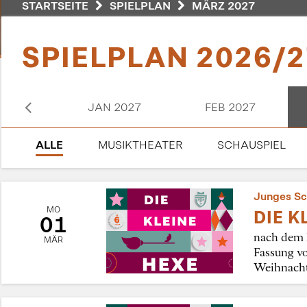
STARTSEITE
SPIELPLAN
MÄRZ 2027
SPIELPLAN 2026/2
2026
JAN 2027
FEB 2027
ALLE
MUSIKTHEATER
SCHAUSPIEL
Junges Sc
MO
DIE K
01
nach dem 
MÄR
Fassung vo
Weihnacht