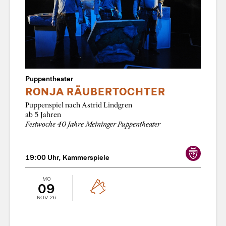
Puppentheater
RONJA RÄUBERTOCHTER
Puppenspiel nach Astrid Lindgren
ab 5 Jahren
Festwoche 40 Jahre Meininger Puppentheater
19:00 Uhr, Kammerspiele
MO
09
NOV 26