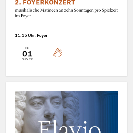
2. FOYERKONZERT
musikalische Matineen an zehn Sonntagen pro Spielzeit
im Foyer
11:15 Uhr, Foyer
SO
01
NOV 26