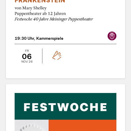
FRANKENSTEIN
von Mary Shelley
Puppentheater ab 12 Jahren
Festwoche 40 Jahre Meininger Puppentheater
19:30 Uhr, Kammerspiele
FR
06
NOV 26