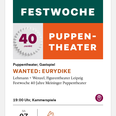
Puppentheater, Gastspiel
WANTED: EURYDIKE
Lehmann + Wenzel, Figurentheater Leipzig
Festwoche 40 Jahre Meininger Puppentheater
19:00 Uhr, Kammerspiele
SA
07