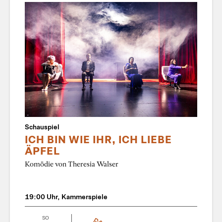
Schauspiel
ICH BIN WIE IHR, ICH LIEBE
ÄPFEL
Komödie von Theresia Walser
19:00 Uhr, Kammerspiele
SO