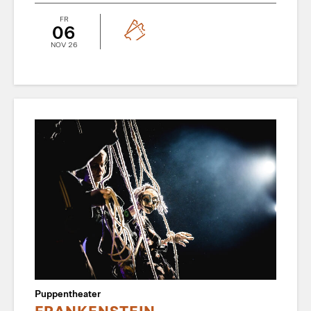
FR
06
NOV 26
Puppentheater