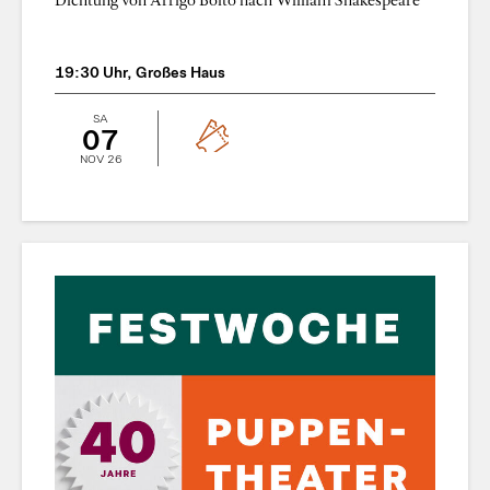
19:30 Uhr, Großes Haus
SA
07
NOV 26