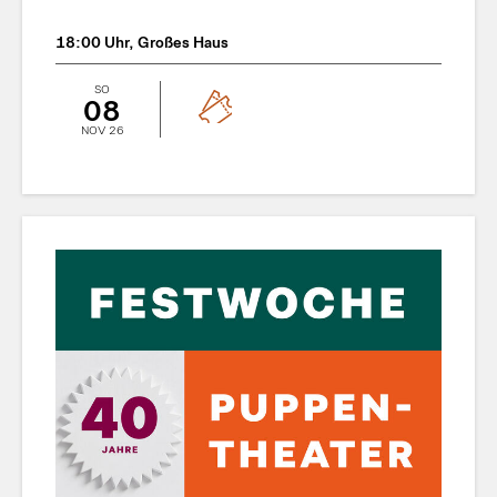
18:00 Uhr, Großes Haus
SO
08
NOV 26