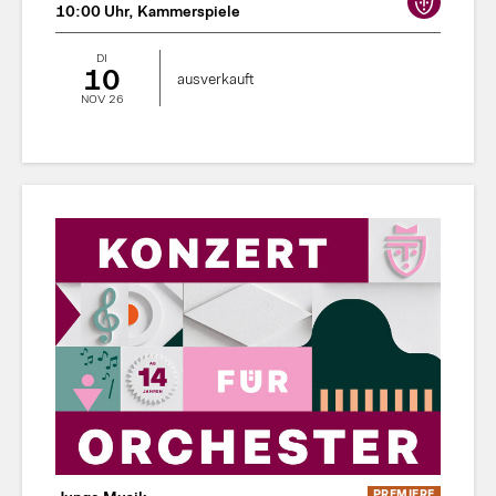
10:00 Uhr, Kammerspiele
DI
10
ausverkauft
NOV 26
PREMIERE