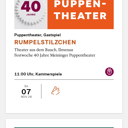
Puppentheater, Gastspiel
RUMPELSTILZCHEN
Theater aus dem Bauch, Ilmenau
Festwoche 40 Jahre Meininger Puppentheater
11:00 Uhr, Kammerspiele
SA
07
NOV 26