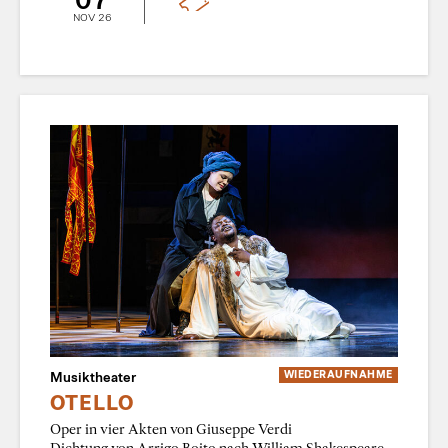
NOV 26
Musiktheater
WIEDER­AUFNAHME
OTELLO
Oper in vier Akten von Giuseppe Verdi
Dichtung von Arrigo Boito nach William Shakespeare