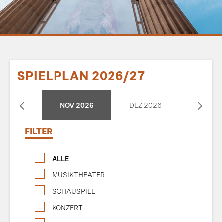
SPIELPLAN 2026/27
T 2026
NOV 2026
DEZ 2026
JAN 2
FILTER
ALLE
MUSIKTHEATER
SCHAUSPIEL
KONZERT