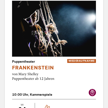
Puppentheater
WIEDER­AUFNAHME
FRANKENSTEIN
von Mary Shelley
Puppentheater ab 12 Jahren
10:00 Uhr, Kammerspiele
MI