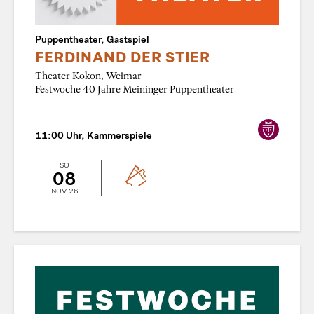
Puppentheater, Gastspiel
FERDINAND DER STIER
Theater Kokon, Weimar
Festwoche 40 Jahre Meininger Puppentheater
11:00 Uhr, Kammerspiele
SO
08
NOV 26