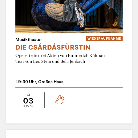
Musiktheater
WIEDER­AUFNAHME
DIE CSÁRDÁSFÜRSTIN
Operette in drei Akten von Emmerich Kálmán
Text von Leo Stein und Bela Jenbach
19:30 Uhr, Großes Haus
DI
03
NOV 26