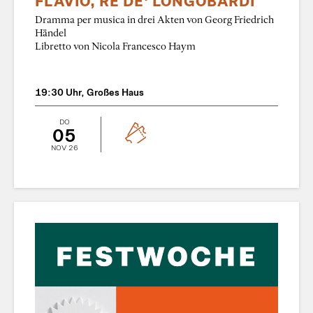
FLAVIO, RE DE' LONGOBARDI
Dramma per musica in drei Akten von Georg Friedrich
Händel
Libretto von Nicola Francesco Haym
19:30 Uhr, Großes Haus
DO
05
NOV 26